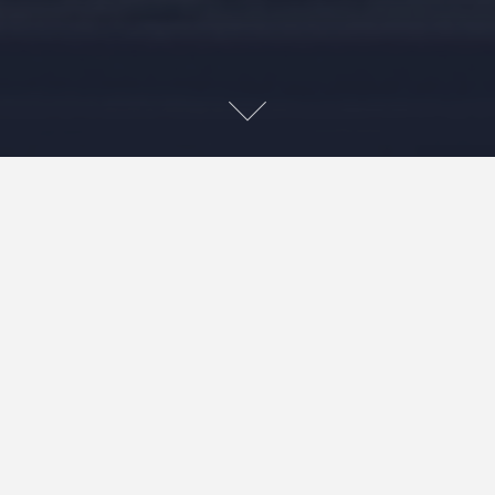
営業再開の発表と同時にLINEや、メール、お電話から有
り難いものでたくさんのご連絡が来ております。
応対中に電話が鳴ることもあり、せっかく頂いたお電話
も繋がらなかった方もいらっしゃるのではないでしょう
か？
大変申し訳ございませんが、1台しか電話がないもの
で、、、。
そして特に今月は携帯に転送という形でスタッフに家で
対応してもらってるので、、、。