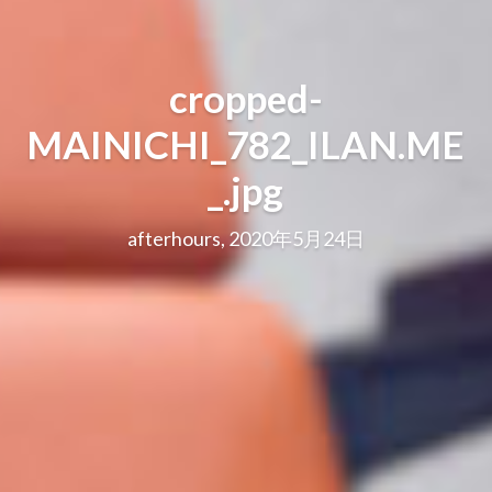
cropped-
MAINICHI_782_ILAN.ME
_.jpg
afterhours, 2020年5月24日